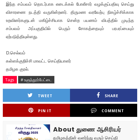
இந்த சம்பவம் தொடர்பாக எடைக்கல் போலீசார் வழக்குப்பதிவு செய்து
விசாரணை நடத்தி வருகின்றனர். திருமண வரவேற்பு நிகழ்ச்சிக்காக
உறவினர்களுடன் மகிழ்ச்சியாக சென்ற பயணம் விபத்தில் முடிந்த
சம்பவம் அப்பகுதியில் பெரும் சோகத்தையும் பரபரப்பையும்
ஏற்படுத்தியுள்ளது.
D.செல்வம்
கள்ளக்குறிச்சி மாவட்ட செய்தியாளர்
தமிழக குரல்.
Tags
# உளுந்தூர்பேட்டை
TWEET
SHARE
PIN IT
COMMENT
About துணை ஆசிரியர்
தமிழகத்தின் வளர்ந்து வரும் செய்தி