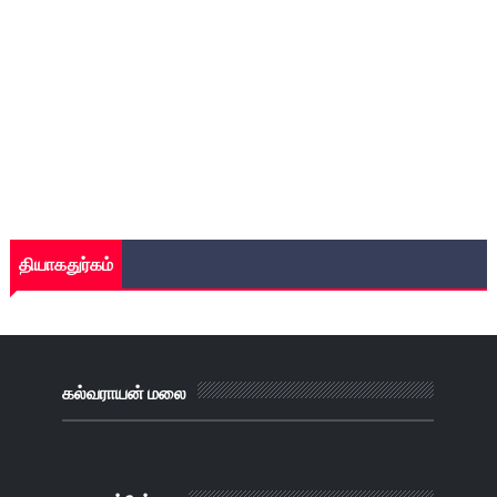
தியாகதுர்கம்
கல்வராயன் மலை