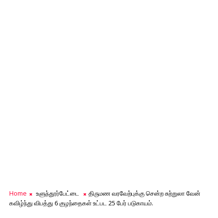
Home
உளுந்தூர்பேட்டை
திருமண வரவேற்புக்கு சென்ற சுற்றுலா வேன்
கவிழ்ந்து விபத்து 6 குழந்தைகள் உட்பட 25 பேர் படுகாயம்.