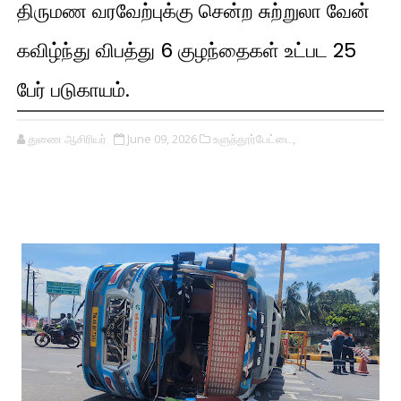
திருமண வரவேற்புக்கு சென்ற சுற்றுலா வேன்
கவிழ்ந்து விபத்து 6 குழந்தைகள் உட்பட 25
பேர் படுகாயம்.
துணை ஆசிரியர்
June 09, 2026
உளுந்தூர்பேட்டை,