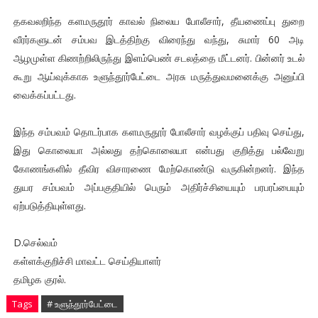
தகவலறிந்த களமருதூர் காவல் நிலைய போலீசார், தீயணைப்பு துறை
வீரர்களுடன் சம்பவ இடத்திற்கு விரைந்து வந்து, சுமார் 60 அடி
ஆழமுள்ள கிணற்றிலிருந்து இளம்பெண் சடலத்தை மீட்டனர். பின்னர் உடல்
கூறு ஆய்வுக்காக உளுந்தூர்பேட்டை அரசு மருத்துவமனைக்கு அனுப்பி
வைக்கப்பட்டது.
இந்த சம்பவம் தொடர்பாக களமருதூர் போலீசார் வழக்குப் பதிவு செய்து,
இது கொலையா அல்லது தற்கொலையா என்பது குறித்து பல்வேறு
கோணங்களில் தீவிர விசாரணை மேற்கொண்டு வருகின்றனர். இந்த
துயர சம்பவம் அப்பகுதியில் பெரும் அதிர்ச்சியையும் பரபரப்பையும்
ஏற்படுத்தியுள்ளது.
D.செல்வம்
கள்ளக்குறிச்சி மாவட்ட செய்தியாளர்
தமிழக குரல்.
Tags
# உளுந்தூர்பேட்டை