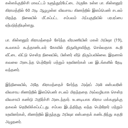
கள்ளக்குறிச்சி மாவட்டம் உளுந்தூர்பேட்டை அருகே உள்ள பா. கிள்ளனூர்
கிராமத்தில் 60 அடி ஆழமுள்ள விவசாய கிணற்றில் இளம்பெண் சடலம்
மிதந்த நிலையில் மீட்கப்பட்ட சம்பவம் அப்பகுதியில் பரபரப்பை
ஏற்படுத்தியுள்ளது.
பா. கிள்ளனூர் கிராமத்தைச் சேர்ந்த வீரமணியின் மகள் அபிஷா (19),
கூவாகம் கூத்தாண்டவர் கோவில் திருவிழாவிற்கு செல்வதாக கூறி
வீட்டை விட்டு சென்ற நிலையில், பின்னர் வீடு திரும்பவில்லை. இதனால்
கவலை அடைந்த பெற்றோர் மற்றும் உறவினர்கள் பல இடங்களில் தேடி
வந்தனர்.
இந்நிலையில், அதே கிராமத்தைச் சேர்ந்த அஷ்ரப் அலி என்பவரின்
விவசாய கிணற்றில் இளம்பெண் சடலம் மிதந்ததை அவ்வழியாக சென்ற
விவசாயி கண்டு அதிர்ச்சி அடைந்தார். உடனடியாக கிராம மக்களுக்கு
தகவல் தெரிவிக்கப்பட்டது. சம்பவ இடத்திற்கு வந்த பெற்றோர் மற்றும்
உறவினர்கள், கிணற்றில் இருந்தது அபிஷா என்பதைக் கண்டறிந்து கதறி
அழுதனர்.