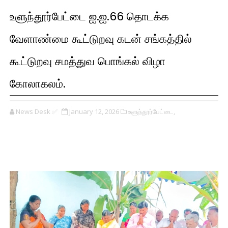
உளுந்தூர்பேட்டை ஐ.ஐ.66 தொடக்க
வேளாண்மை கூட்டுறவு கடன் சங்கத்தில்
கூட்டுறவு சமத்துவ பொங்கல் விழா
கோலாகலம்.
News Desk ✅
January 12, 2026
உளுந்தூர்பேட்டை,