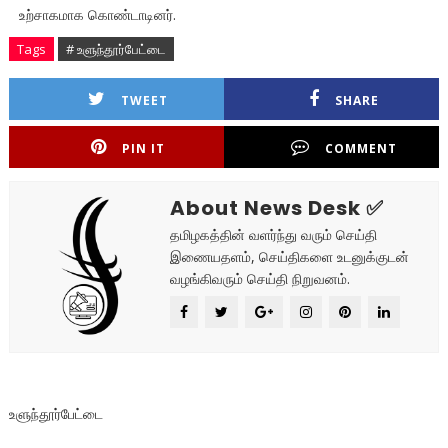
உற்சாகமாக கொண்டாடினர்.
Tags
# உளுந்தூர்பேட்டை
TWEET
SHARE
PIN IT
COMMENT
About News Desk ✅
தமிழகத்தின் வளர்ந்து வரும் செய்தி
இணையதளம், செய்திகளை உடனுக்குடன்
வழங்கிவரும் செய்தி நிறுவனம்.
உளுந்தூர்பேட்டை