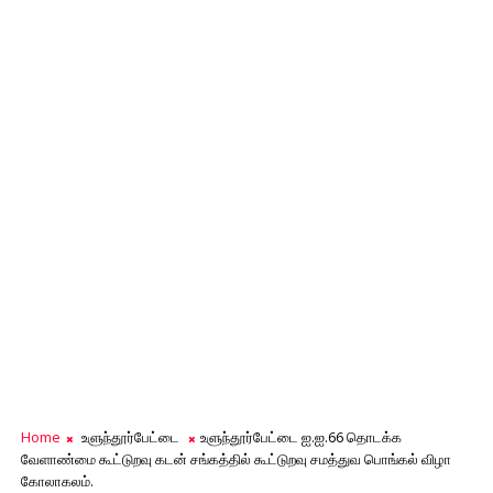
Home
உளுந்தூர்பேட்டை
உளுந்தூர்பேட்டை ஐ.ஐ.66 தொடக்க
வேளாண்மை கூட்டுறவு கடன் சங்கத்தில் கூட்டுறவு சமத்துவ பொங்கல் விழா
கோலாகலம்.