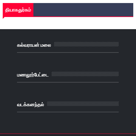
தியாகதுர்கம்
கல்வராயன் மலை
மணலூர்பேட்டை
வடக்கனந்தல்