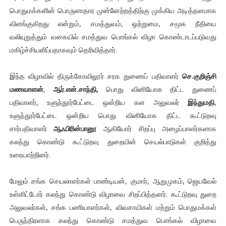
பொதுமக்களின் பொருளாதார முன்னேற்றத்திற்கு முக்கிய அடித்தளமாக
விளங்குகிறது என்றும், சமத்துவம், ஒற்றுமை, சமூக நீதியை
வலியுறுத்தும் வகையில் சமத்துவ பொங்கல் விழா கொண்டாடப்படுவது
மகிழ்ச்சியளிப்பதாகவும் தெரிவித்தார்.
இந்த விழாவில் திருக்கோவிலூர் சரக துணைப் பதிவாளர்
செ.குறிஞ்சி
மணவாளன்
,
ஆர்.என்.சாந்தி
,
பொது வினியோக திட்ட துணைப்
பதிவாளர், உளுந்தூர்பேட்டை ஒன்றிய கள அலுவலர்
இந்துமதி
,
உளுந்தூர்பேட்டை ஒன்றிய பொது வினியோக திட்ட கூட்டுறவு
சார்பதிவாளர்
ஆஃபிரின்பானூ
ஆகியோர் சிறப்பு அழைப்பாளர்களாக
கலந்து கொண்டு கூட்டுறவு துறையின் செயல்பாடுகள் குறித்து
உரையாற்றினர்.
மேலும் சங்க செயலாளர்கள் பாண்டியன், குமார், ஆறுமுகம், ஜெயவேல்
உள்ளிட்டோர் கலந்து கொண்டு விழாவை சிறப்பித்தனர். கூட்டுறவு துறை
அலுவலர்கள், சங்க பணியாளர்கள், விவசாயிகள் மற்றும் பொதுமக்கள்
பெருந்திரளாக கலந்து கொண்டு சமத்துவ பொங்கல் விழாவை