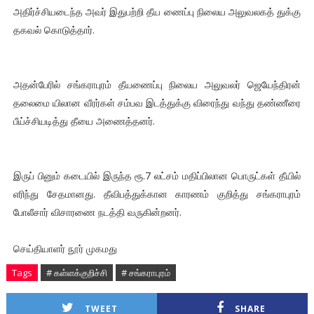
அதிர்ச்சியடைந்த அவர் இதுபற்றி தீய ணைப்பு நிலைய அலுவலகத் துக்கு
தகவல் கொடுத்தார்.
அதன்பேரில் சங்கராபுரம் தீயணைப்பு நிலைய அலுவலர் ஜெயேந்திரன்
தலைமை யிலான வீரர்கள் சம்பவ இடத்துக்கு விரைந்து வந்து தண்ணீரை
பீய்ச்சியடித்து தீயை அணைத்தனர்.
இருப் பினும் கடையில் இருந்த ரூ.7 லட்சம் மதிப்பிலான பொருட்கள் தீயில்
எரிந்து சேதமானது. தீவிபத்துக்கான காரணம் குறித்து சங்கராபுரம்
போலீசார் விசாரணை நடத்தி வருகின்றனர்.
செய்தியாளர் நூர் முகமது
Tags
# கள்ளக்குறிச்சி
# சங்கராபுரம்
TWEET
SHARE