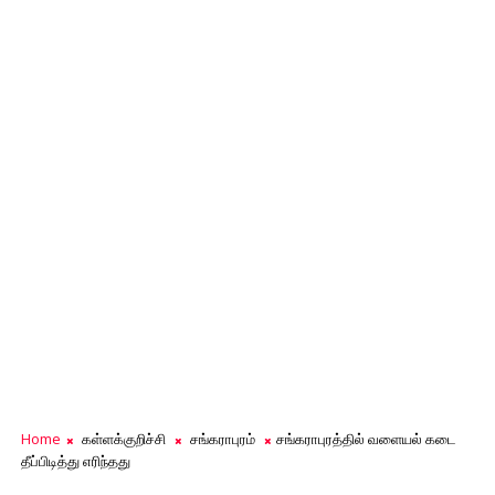
Home
கள்ளக்குறிச்சி
சங்கராபுரம்
சங்கராபுரத்தில் வளையல் கடை
தீப்பிடித்து எரிந்தது