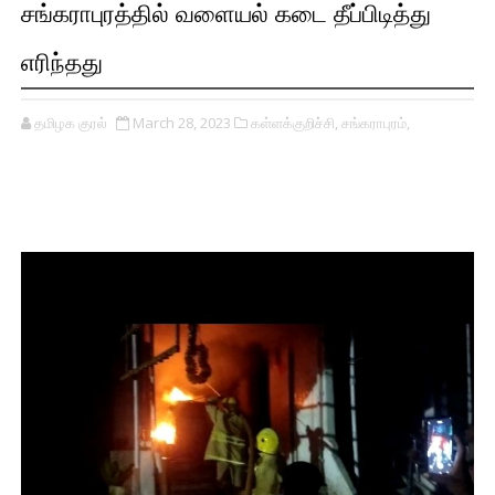
சங்கராபுரத்தில் வளையல் கடை தீப்பிடித்து
எரிந்தது
தமிழக குரல்
March 28, 2023
கள்ளக்குறிச்சி,
சங்கராபுரம்,