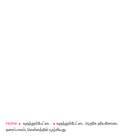
Home
உளுந்தூர்பேட்டை
உளுந்தூர்பேட்டை அருகே நரியனோடை
தரைப்பாலம், வெள்ளத்தில் மூழ்கியது.