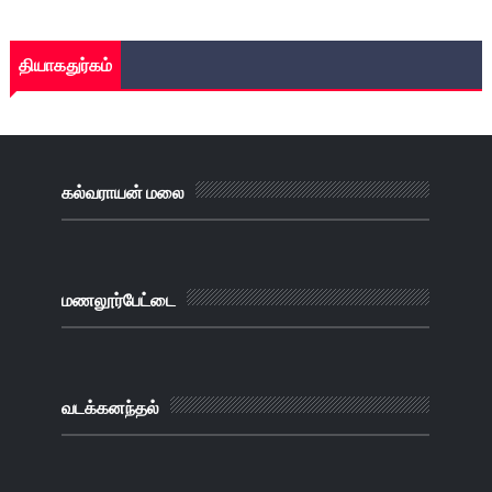
தியாகதுர்கம்
கல்வராயன் மலை
மணலூர்பேட்டை
வடக்கனந்தல்