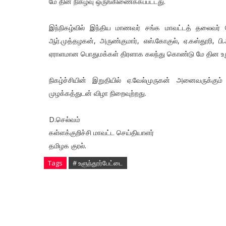
மே தின நிகழ்வு ஒருங்கிணைக்கப்பட்டது.
இந்நிகழ்வில் இந்திய மாணவர் சங்க மாவட்டத் தலைவர் ஜே.
ஆர்.முத்தழகன், அருண்குமார், எஸ்.கோகுல், ஏ.கஸ்தூரி, ப
ஏராளமான பொதுமக்கள் திரளாக கலந்து கொண்டு மே தின உற
நிகழ்ச்சியின் இறுதியில் ஏ.வேல்முருகன் அனைவருக்கும
முழக்கத்துடன் விழா நிறைவுற்றது.
D.செல்வம்
கள்ளக்குறிச்சி மாவட்ட செய்தியாளர்
தமிழக குரல்.
Tags
# உளுந்தூர்பேட்டை