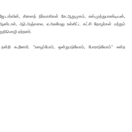
டார்வின், கிளைத் நிர்வாகிகள் கே.ஆறுமுகம், எஸ்.முத்துபாண்டியன்,
ி.ஆண்டாள், ஆர்.அஞ்சலை, ஏ.அலமேலு உள்ளிட்ட கட்சி தோழர்கள் மற்றும்
ுதிமொழி ஏற்றனர்.
் நன்றி கூறினார். "உழைப்போம், ஒன்றுபடுவோம், போராடுவோம்" என்ற