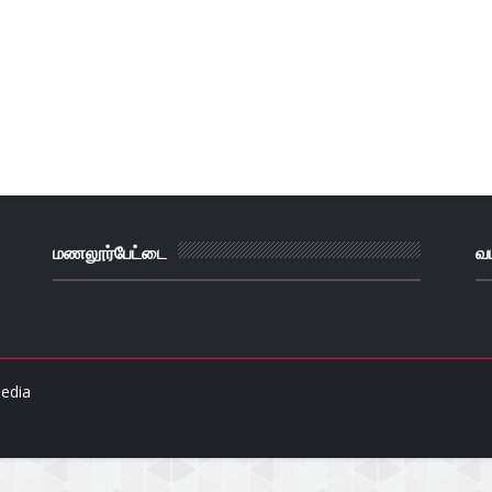
மணலூர்பேட்டை
வ
edia