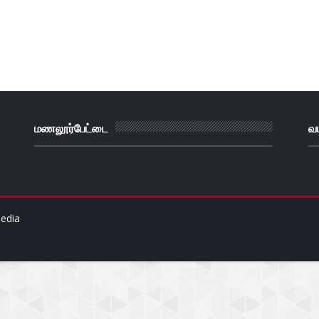
மணலூர்பேட்டை
வ
edia