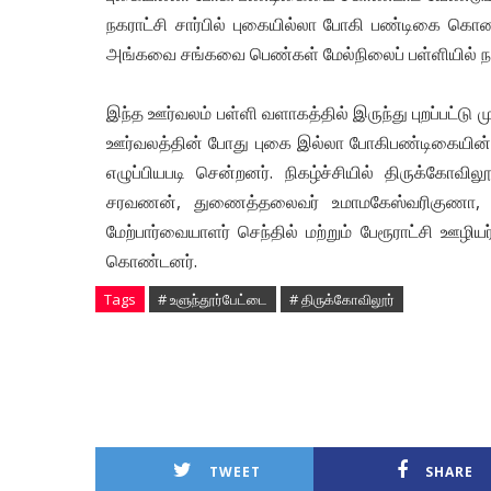
நகராட்சி சார்பில் புகையில்லா போகி பண்டிகை கொண்
அங்கவை சங்கவை பெண்கள் மேல்நிலைப் பள்ளியில் 
இந்த ஊர்வலம் பள்ளி வளாகத்தில் இருந்து புறப்பட்டு
ஊர்வலத்தின் போது புகை இல்லா போகிபண்டிகையின் 
எழுப்பியபடி சென்றனர். நிகழ்ச்சியில் திருக்கோவி
சரவணன், துணைத்தலைவர் உமாமகேஸ்வரிகுணா, நகர ம
மேற்பார்வையாளர் செந்தில் மற்றும் பேரூராட்சி ஊழியர
கொண்டனர்.
Tags
# உளுந்தூர்பேட்டை
# திருக்கோவிலூர்
TWEET
SHARE