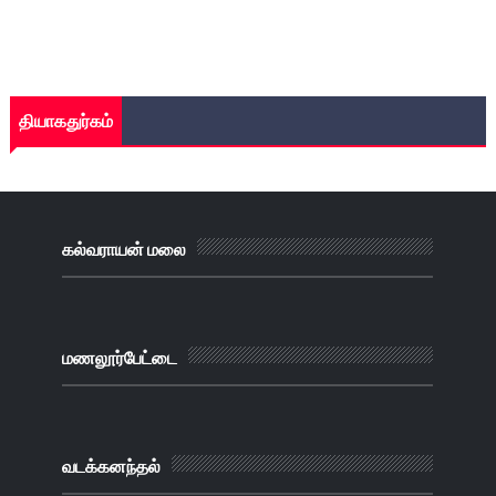
தியாகதுர்கம்
கல்வராயன் மலை
மணலூர்பேட்டை
வடக்கனந்தல்