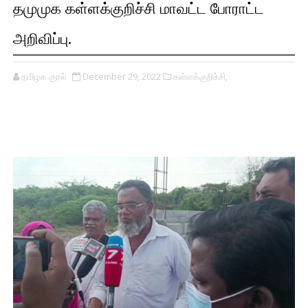
தமுமுக கள்ளக்குறிச்சி மாவட்ட போராட்ட
அறிவிப்பு.
தமிழக குரல்
December 29, 2022
கள்ளக்குறிச்சி,